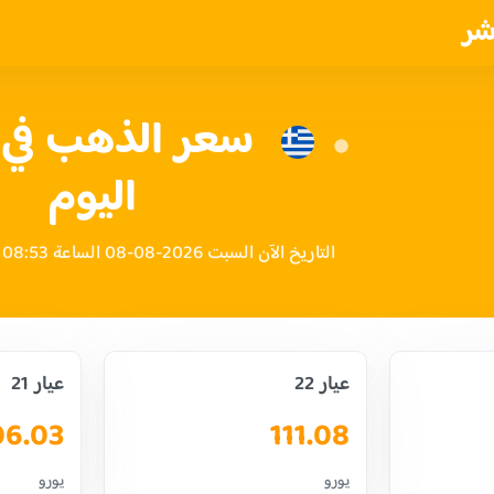
شر
سعر الذهب في 
اليوم
التاريخ الآن السبت 2026-08-08 الساعة 08:53 صباحاً بتوقيت اليونان
عيار 22
عيار 21
06.03
111.08
يورو
يورو