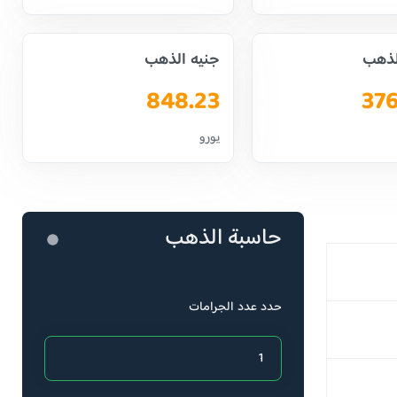
لذهب
جنيه الذهب
848.23
37
يورو
حاسبة الذهب
حدد عدد الجرامات