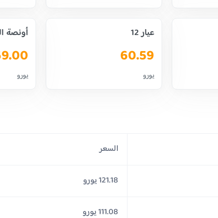
عيار 12
أونصة ا
69.00
60.59
يورو
يورو
السعر
121.18 يورو
111.08 يورو