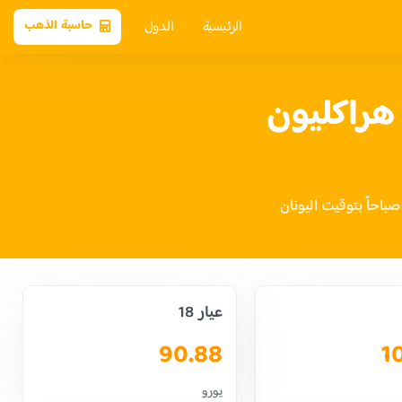
الرئيسية
الدول
حاسبة الذهب
هراكليون
عيار 18
90.88
1
يورو