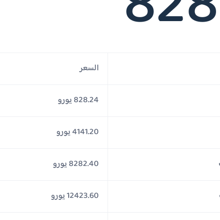
828
السعر
828.24 يورو
4141.20 يورو
8282.40 يورو
12423.60 يورو