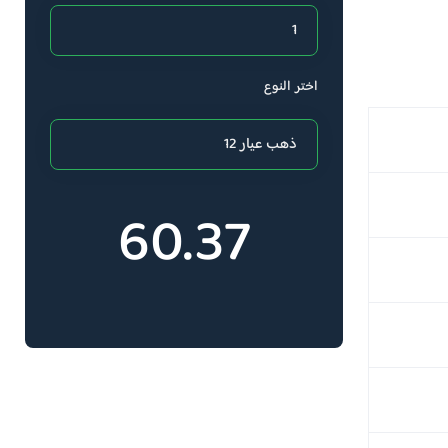
اختر النوع
60.37