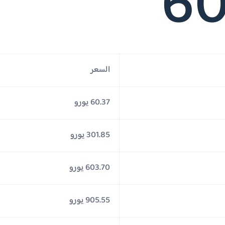
60
السعر
60.37 يورو
301.85 يورو
603.70 يورو
905.55 يورو