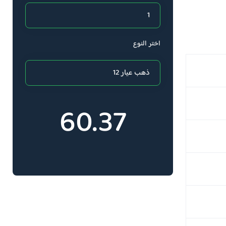
اختر النوع
60.37