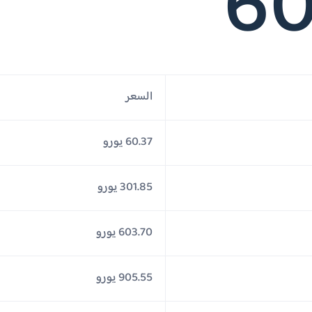
60
السعر
60.37 يورو
301.85 يورو
603.70 يورو
905.55 يورو