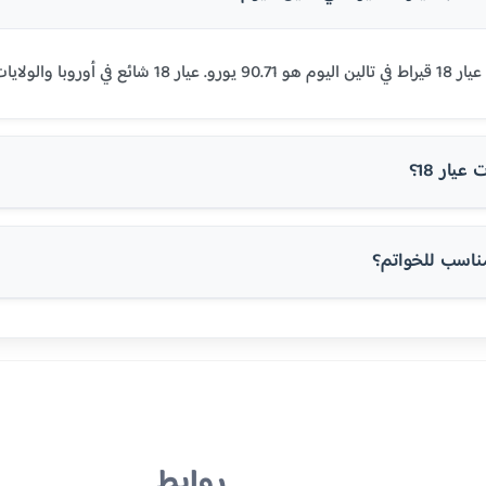
وبا والولايات المتحدة.
يار 18؟
روابط