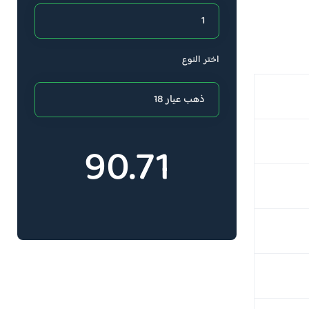
اختر النوع
90.71