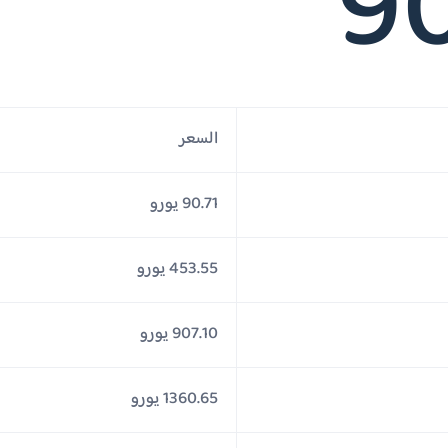
90
السعر
90.71 يورو
453.55 يورو
907.10 يورو
1360.65 يورو