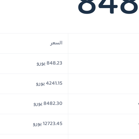
848
السعر
848.23 يورو
4241.15 يورو
8482.30 يورو
12723.45 يورو