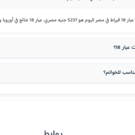
روبا والولايات المتحدة.
يار 18؟
روابط