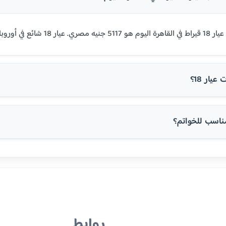
روبا والولايات المتحدة.
يار 18؟
روابط