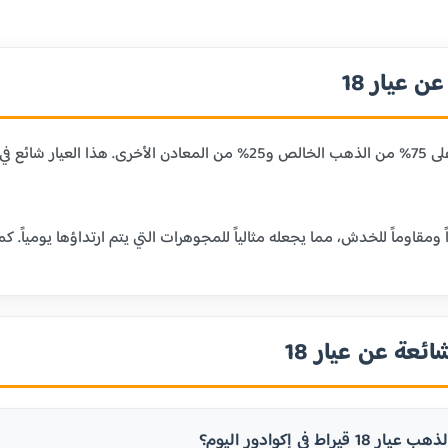
 عيار 18
عيار 18 قيراط يحتوي على 75% من الذهب الخالص و25% من المعا
ائعة عن عيار 18
يراط في إكوادور اليوم؟