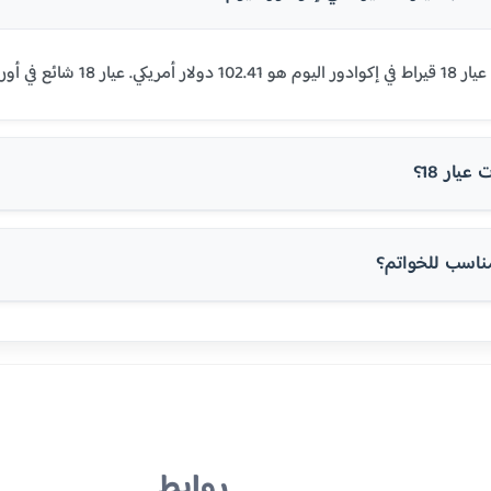
أوروبا والولايات المتحدة.
يار 18؟
روابط