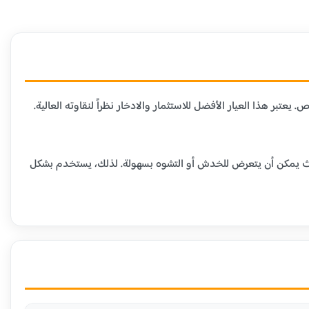
لمتاحة في السوق، حيث يحتوي على 99.9% من الذهب الخالص. يعتبر هذا العيار الأفضل للاستثمار والادخار نظراً لنقاوته العالية.
ومية، حيث يمكن أن يتعرض للخدش أو التشوه بسهولة. لذلك، يستخدم بشكل