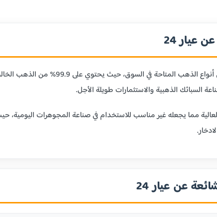
 عيار 24
عيار 24 قيراط هو أنقى أنواع الذهب ا
ر 24 بليونته العالية مما يجعله غير مناسب للاستخدام في صناعة المجوهرات الي
ادخار.
ائعة عن عيار 24