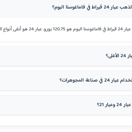
راط في فاماغوستا اليوم؟
توي على 99.9% من الذهب الخالص.
غلى؟
في صناعة المجوهرات؟
عيار 21؟