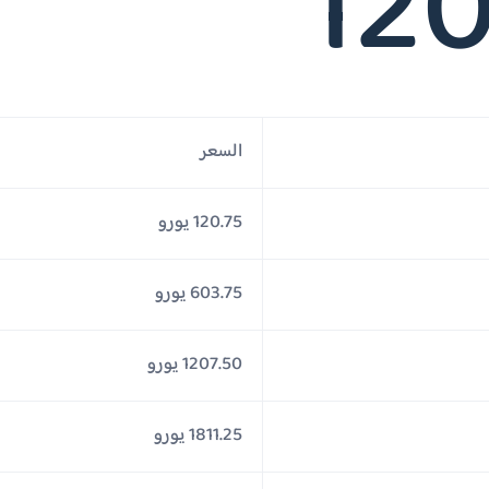
120
السعر
120.75 يورو
603.75 يورو
1207.50 يورو
1811.25 يورو