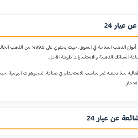
 عيار 24
عيار 24 قيراط هو أنقى أنواع الذهب ا
ر 24 بليونته العالية مما يجعله غير مناسب للاستخدام في صناعة المجوهرات الي
ادخار.
ائعة عن عيار 24