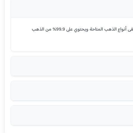
سعر جرام الذهب عيار 24 قيراط في جزر كوك اليوم هو 238.29 دولار نيوزيلندي. عيار 24 هو أنقى أنواع الذهب المتاحة ويحتوي على 99.9% من الذهب