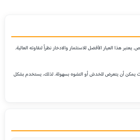
لمتاحة في السوق، حيث يحتوي على 99.9% من الذهب الخالص. يعتبر هذا العيار الأفضل للاستثمار والادخار نظراً لنقاوته العالية.
ومية، حيث يمكن أن يتعرض للخدش أو التشوه بسهولة. لذلك، يستخدم بشكل