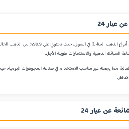
 عيار 24
عيار 24 قيراط هو أنقى أنواع الذهب ا
ر 24 بليونته العالية مما يجعله غير مناسب للاستخدام في صناعة المجوهرات الي
ادخار.
ائعة عن عيار 24