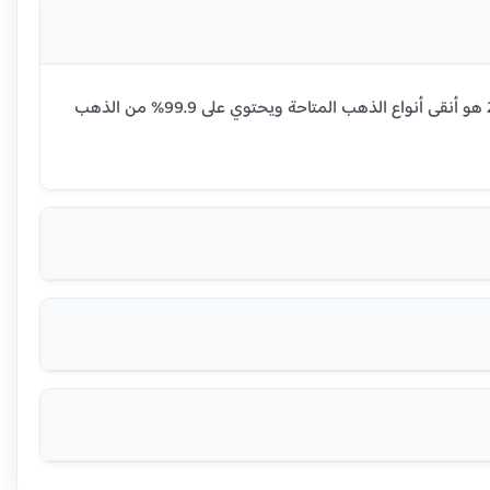
سعر جرام الذهب عيار 24 قيراط في جزيرة الكريسماس اليوم هو 196.09 دولار استرالي. عيار 24 هو أنقى أنواع الذهب المتاحة ويحتوي على 99.9% من الذهب