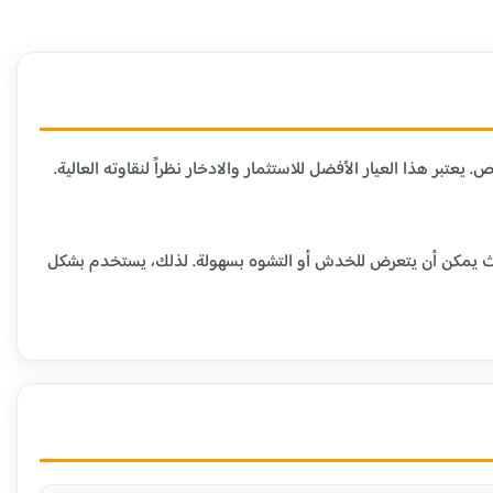
لمتاحة في السوق، حيث يحتوي على 99.9% من الذهب الخالص. يعتبر هذا العيار الأفضل للاستثمار والادخار نظراً لنقاوته العالية.
ومية، حيث يمكن أن يتعرض للخدش أو التشوه بسهولة. لذلك، يستخدم بشكل