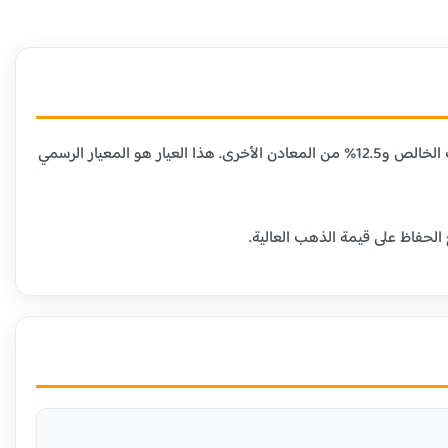
عيار 21 قيراط هو الأكثر شيوعاً في مصر ومعظم الدول العربية، حيث يحتوي على 87.5% من الذهب الخالص و12.5% من المعادن الأخرى. هذا العيار هو المعيار الرسمي