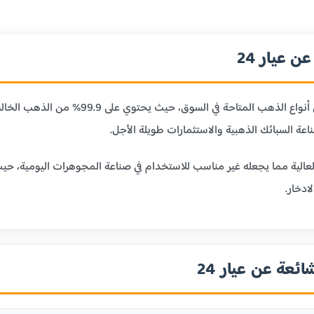
 عيار 24
عيار 24 قيراط هو أنقى أنواع الذهب ا
ر 24 بليونته العالية مما يجعله غير مناسب للاستخدام في صناعة المجوهرات الي
ادخار.
ائعة عن عيار 24