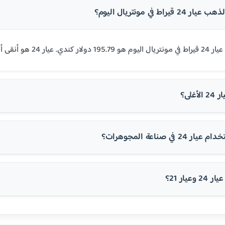
راط في مونتريال اليوم؟
حتوي على 99.9% من الذهب الخالص.
غلى؟
في صناعة المجوهرات؟
عيار 21؟