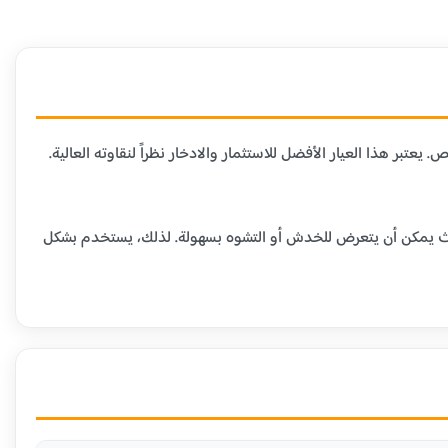
لمتاحة في السوق، حيث يحتوي على 99.9% من الذهب الخالص. يعتبر هذا العيار الأفضل للاستثمار والادخار نظراً لنقاوته العالية.
ومية، حيث يمكن أن يتعرض للخدش أو التشوه بسهولة. لذلك، يستخدم بشكل