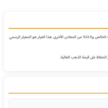
عيار 21 قيراط هو الأكثر شيوعاً في مصر ومعظم الدول العربية، حيث يحتوي على 87.5% من الذهب الخالص و12.5% من المعادن الأخرى. هذا العيار هو المعيار الرسمي