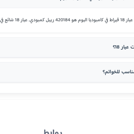
أوروبا والولايات المتحدة.
يار 18؟
روابط