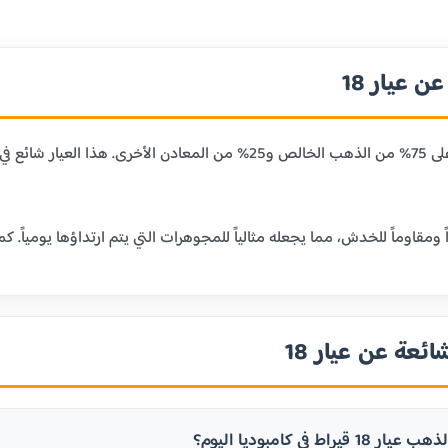
 عيار 18
عيار 18 قيراط يحتوي على 75% من الذهب الخالص و25% من المعا
ائعة عن عيار 18
راط في كامبوديا اليوم؟