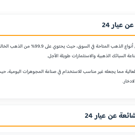
 عيار 24
عيار 24 قيراط هو أنقى أنواع الذهب ا
ر 24 بليونته العالية مما يجعله غير مناسب للاستخدام في صناعة المجوهرات الي
ادخار.
ائعة عن عيار 24