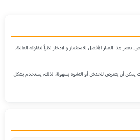
لمتاحة في السوق، حيث يحتوي على 99.9% من الذهب الخالص. يعتبر هذا العيار الأفضل للاستثمار والادخار نظراً لنقاوته العالية.
ومية، حيث يمكن أن يتعرض للخدش أو التشوه بسهولة. لذلك، يستخدم بشكل