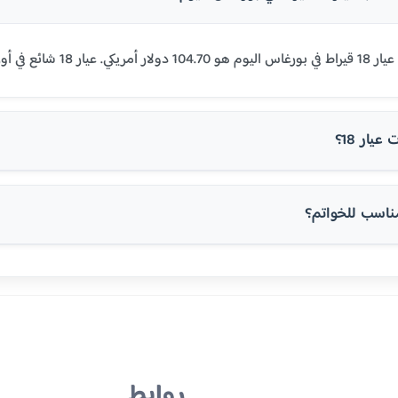
وروبا والولايات المتحدة.
يار 18؟
روابط