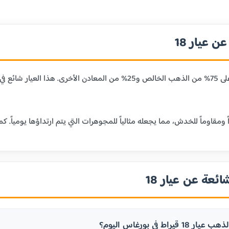
 عيار 18
عيار 18 قيراط يحتوي على 75% من الذهب الخالص و25% من المعا
ائعة عن عيار 18
يراط في بورغاس اليوم؟