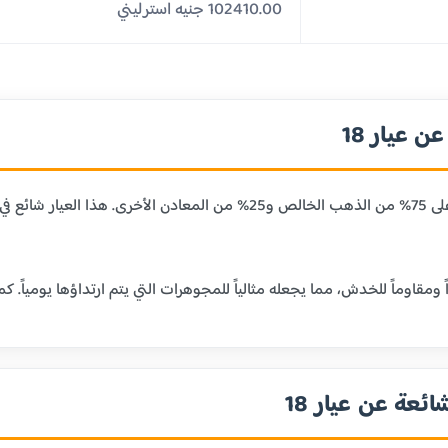
102410.00 جنيه استرليني
 عيار 18
عيار 18 قيراط يحتوي على 75% من الذهب الخالص و25% من المعا
ائعة عن عيار 18