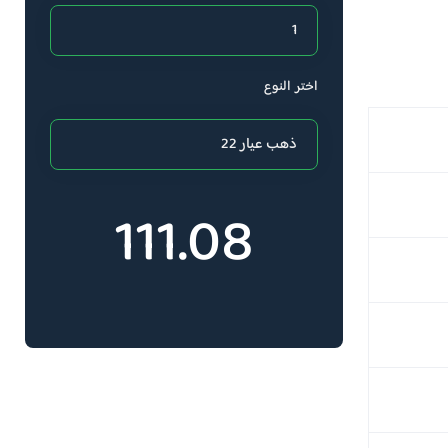
اختر النوع
111.08