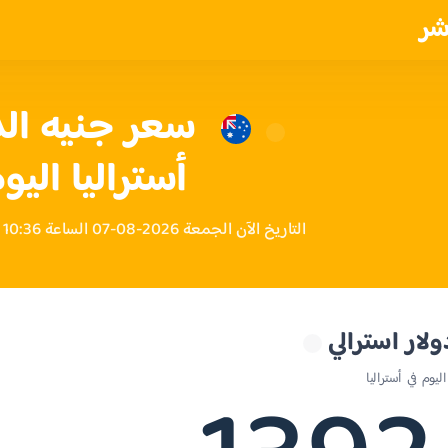
شر
سعر جنيه ال
أستراليا اليو
التاريخ الآن الجمعة 2026-08-07 الساعة 10:36 مساءً بتوقيت أستراليا
لار استرالي
وم في أستراليا